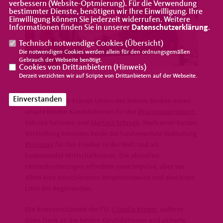
verbessern (Website-Optmierung). Für die Verwendung
bestimmter Dienste, benötigen wir Ihre Einwilligung. Ihre
Einwilligung können Sie jederzeit widerrufen. Weitere
Informationen finden Sie in unserer
Datenschutzerklärung
.
Technisch notwendige Cookies (
Übersicht
)
Die notwendigen Cookies werden allein für den ordnungsgemäßen
Gebrauch der Webseite benötigt.
Cookies von Drittanbietern (
Hinweis
)
Derzeit verzichten wir auf Scripte von Drittanbietern auf der Webseite.
Einverstanden
Zu Gast bei der Frauen Union des Kreises Borken waren
unsere beiden Kandidatinnen für das
#Europaparlament
,
Sabrina Salomon und
Martina Schrage
. Nach einer kurzen
Vorstellung betonten beide die fundamentale Bedeutung
#Europas
für den Frieden in der Welt und als
bedeutender Wirtschaftsraum. Die aktuellen
Herausforderungen erfordern neue Impulse, aber vor
allem eine entschlossene Vorgehensweise und eine klare
Linie der Regierenden.
Die Kreisvorsitzende der FU,
Claudia Kröger
, äußerte
ihren Dank an die beiden Kandidatinnen und sicherte