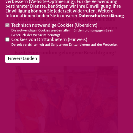
verbessern (Website-Optmierung). Für die Verwendung
Vielen Dank!
bestimmter Dienste, benötigen wir Ihre Einwilligung. Ihre
Einwilligung können Sie jederzeit widerrufen. Weitere
Informationen finden Sie in unserer
Datenschutzerklärung
.
Abschließend fand sich die Möglichkeit zum
Technisch notwendige Cookies (
Übersicht
)
persönlichen Austausch im angeschlossenen
Die notwendigen Cookies werden allein für den ordnungsgemäßen
Flugplatzrestaurant.
Gebrauch der Webseite benötigt.
Cookies von Drittanbietern (
Hinweis
)
Derzeit verzichten wir auf Scripte von Drittanbietern auf der Webseite.
Fazit: Eine rundum gelungene Besichtigung!
Einverstanden