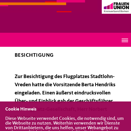
Frauen Union Kreisverband Borken
Flugplatz Stadtlohn-Vreden
BESICHTIGUNG
Zur Besichtigung des Flugplatzes Stadtlohn-
Vreden hatte die Vorsitzende Berta Hendriks
eingeladen. Einen äußerst eindrucksvollen
Über- und Einblick gab der Geschäftsführer
der Flugplatz-Gesellschaft, Herr Norbert
Cookie Hinweis
Hetkamp.
Diese Webseite verwendet Cookies, die notwendig sind, um
die Webseite zu nutzen. Weiterhin verwenden wir Dienste
von Drittanbietern, die uns helfen, unser Webangebot zu